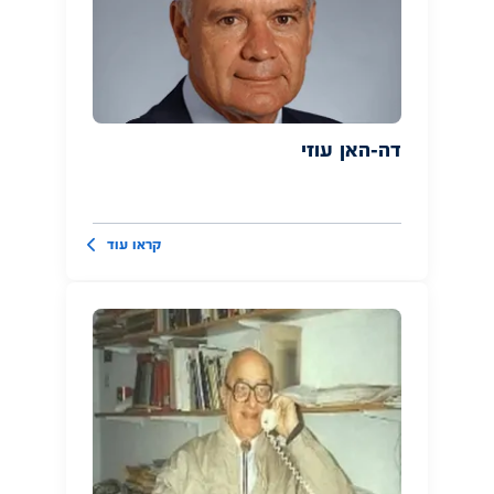
דה-האן עוזי
קראו עוד