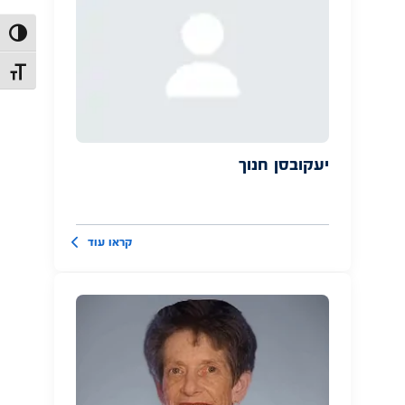
הפעל/כב
מתג גוד
יעקובסן חנוך
קראו עוד