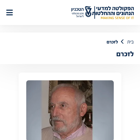
לג
תוכן
בית
לזכרם
לזכרם