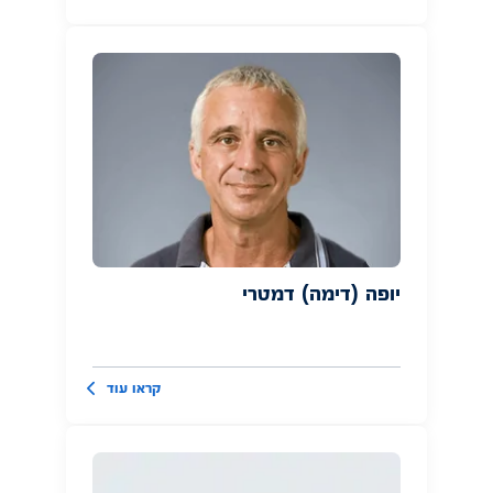
יופה (דימה) דמטרי
קראו עוד