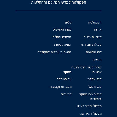
הפקולטה למדעי הנתונים וההחלטות
הפקולטה
כלים
אודות
מפת הקמפוס
קשרי תעשייה
טפסים ונהלים
פעילות חברתית
הזמנת כיתות
לוח אירועים
הגשת מועמדות לפקולטה
חדשות
יצירת קשר ודרכי הגעה
אנשים
מחקר
סגל אקדמי
על המחקר
סגל מנהלי
מעבדות וקבוצות
סגל תומכי מחקר
סמינרים
לימודים
מסלולי תואר ראשון
מסלולי תואר שני