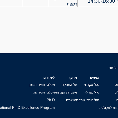
14:
רקפת
חלטות
אנשים
מחקר
לימודים
ס
סגל אקדמי
על המחקר
מסלולי תואר ראשון
ים
סגל מנהלי
מעבדות וקבוצות
מסלולי תואר שני
ת
סגל תומכי מחקר
סמינרים
Ph.D.
ות לפקולטה
national Ph.D Excellence Program