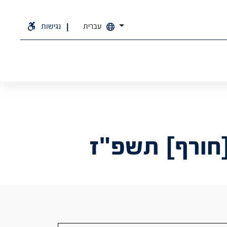
עברית
נגישות
חורף] תשפ"ז