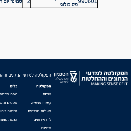
990601
2
סמינר יום ד’ 30-16:30
פסיכולוגי
הפקולטה למדעי הנתונים והה
הפקולטה
כלים
אודות
מפת הקמפו
קשרי תעשייה
טפסים ונהל
פעילות חברתית
הזמנת כיתו
לוח אירועים
הגשת מועמד
חדשות