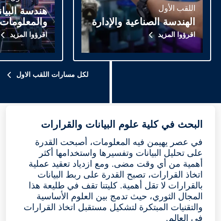
اللقب الأول
هندسة البيا
الهندسة الصناعية والإدارة
والمعلومات
اقرؤوا المزيد
اقرؤوا المزيد
لكل مسارات اللقب الاول
البحث في كلية علوم البيانات والقرارات
في عصر يهيمن فيه المعلومات، أصبحت القدرة
على تحليل البيانات وتفسيرها واستخدامها أكثر
أهمية من أي وقت مضى. ومع ازدياد تعقيد عملية
اتخاذ القرارات، تصبح القدرة على ربط البيانات
بالقرارات لا تقل أهمية. كليتنا تقف في طليعة هذا
المجال الثوري، حيث تدمج بين العلوم الأساسية
والتقنيات المبتكرة لتشكيل مستقبل اتخاذ القرارات
في العالم.