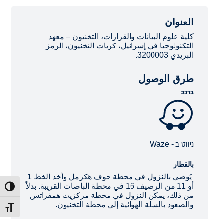
العنوان
كلية علوم البيانات والقرارات، التخنيون – معهد
التكنولوجيا في إسرائيل، كريات التخنيون، الرمز
البريدي 3200003.
طرق الوصول
ברכב
ניווט ב - Waze
بالقطار
يُوصى بالنزول في محطة حوف هكرمل وأخذ الخط 1
أو 11 من الرصيف 16 في محطة الباصات القريبة. بدلاً
ntrast
من ذلك، يمكن النزول في محطة مركزيت همفراتس
والصعود بالسلة الهوائية إلى محطة التخنيون.
t size