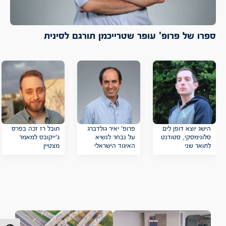
ספרו של פרופ' עופר שטרייכמן תורגם לסינית
הישג יוצא דופן לים
פרופ׳ יאיר גולדברג
תובל רז זכה בפרס
סלונימסקי, סטודנט
על נבחר לנשיא
ג׳ייקובס למאמר
לתואר שני
האיגוד הישראלי
מצטיין
בפקולטה, בתחרות
לסטטיסטיקה ומדע
הבינלאומית
הנתונים
MaxSAT 2026