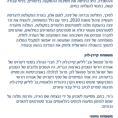
וההשכלה. היא הדגישה את חשיבות ההשקעה בלימודים, בליווי עבודה
קשה, כתנאי להצלחה בחיים.
לפיכך, החליטה נכדתה של ינינה, לוטם אלון, בוגרת הפקולטה להנדסת
תעשייה וניהול משנת 2010, ביחד עם כלל המשפחה, להנציח את זכר
ינינה בהענקת מלגה לסטודנטים הלומדים בפקולטה. המלגה מיועדת
לסטודנטים מעוטי יכולת או סטודנטים המשרתים במילואים, שתורמים
לחברה ומבינים את חשיבותה ואת השפעתה של העזרה לזולת.
משפחתה של ינינה מאמינה שמעשה זה יאפשר למקבלי המלגה
לתמוך בהשכלה הישראלית ולחזק את המדינה בהווה ובעתיד.
משפחת קיידן-לוין
פרופ' סמואל וגב' ליליאן קיידן-לוין ז"ל, חברי הנהלה בסניף דיטרויט של
אגודת דורשי הטכניון בארצות הברית, היו תומכים נלהבים של הטכניון
ושל ישראל.פרופ' סמואל לוין, פרופ' לכלכלה באוניברסיטת ווין סטייט
בדיטרויט, היה אחד המייסדים של סניף דיטרויט של אגודת דורשי
הטכניוןואף שימש כנשיא הקרן היהודית הלאומית.גב' ליליאן קיידן-לוין
תרגמה ספרים לכתב ברייל עבור עיוורים.
ג'ודי, בתם, מסייעת לטכניון על ידי הנצחת שם הוריה, ותרמה מלגה על
שמם למימון נסיעות לכנסים בינלאומיים עבור סטודנטים לתארים
גבוהים.
משפחת נחמני