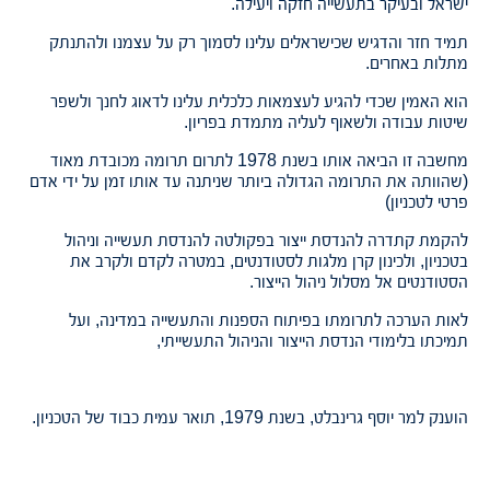
ישראל ובעיקר בתעשייה חזקה ויעילה.
תמיד חזר והדגיש שכישראלים עלינו לסמוך רק על עצמנו ולהתנתק
מתלות באחרים.
הוא האמין שכדי להגיע לעצמאות כלכלית עלינו לדאוג לחנך ולשפר
שיטות עבודה ולשאוף לעליה מתמדת בפריון.
מחשבה זו הביאה אותו בשנת 1978 לתרום תרומה מכובדת מאוד
(שהוותה את התרומה הגדולה ביותר שניתנה עד אותו זמן על ידי אדם
פרטי לטכניון)
להקמת קתדרה להנדסת ייצור בפקולטה להנדסת תעשייה וניהול
בטכניון, ולכינון קרן מלגות לסטודנטים, במטרה לקדם ולקרב את
הסטודנטים אל מסלול ניהול הייצור.
לאות הערכה לתרומתו בפיתוח הספנות והתעשייה במדינה, ועל
תמיכתו בלימודי הנדסת הייצור והניהול התעשייתי,
הוענק למר יוסף גרינבלט, בשנת 1979, תואר עמית כבוד של הטכניון.