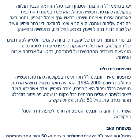
יעקב נחמני ז"ל היה בוגר הטכניון וחבר סגל ההוראה הבכיר הנלווה
בפקולטה להנדסת תעשייה וניהול. הוא לימד במסגרת התוכנית
לאבטחת איכות ואמינות ושימש כראש אגף מינהל בטכניון. נחמני ראה
בהוראה שליחות ואתגר. הוא הביא עימו להוראה ידע רחב וניסיון עשיר
של שנים רבות בניהול וייעוץ בצבא, בחיל הים, בתעשייה ובהיי-טק.
גב' נורית נחמני, רעייתו של יעקב ז"ל, בחרה להמשיך ולסייע לסטודנטים
של הפקולטה, וזאת על-ידי הענקת שני פרסי עידוד לסטודנטים
הנמצאים בשלבים מתקדמים של לימודיהם, בדגש על אבטחת איכות
ואמינות.
משפחת רוזנבלט
פרופסור מאיר רוזנבלט ז"ל חקר ולימד בפקולטה להנדסת תעשייה
וניהול בין השנים 1984-2000. הוא היה חוקר מצטיין בנושאי הנדסת
תעשייה בכלל וניהול היצור בפרט, מורה מצטיין ואדם אשר ידע תמיד
ליצור ולשמר מעגלים חברתיים בכל מקום בו שהה. פרופסור רוזנבלט
נפטר בטרם עת, בגיל 51 בלבד, ממחלה קשה.
אשתו, ד"ר זהבה רוזנבלט והמשפחה תרמו לשיפוץ חדר הסגל
בפקולטה.
משפחת טאב
פרופ' ינאי טאב ז"ל הצטרף לפקולטה בשנות ה- 50 והיה אחד מהמורים