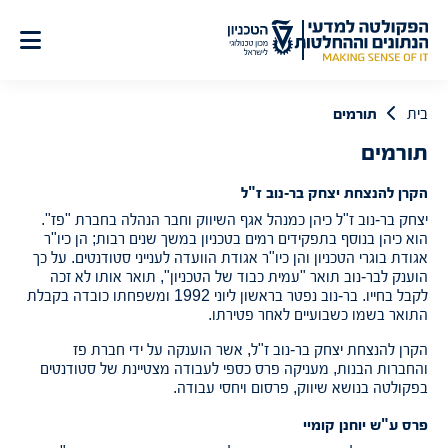
לג
תוכן
בית
תורמים
תורמים
הקרן להנצחת יצחק בר-נוב ז"ל
יצחק בר-נוב ז"ל כיהן כמנהל אגף השיווק וחבר הנהלה בחברת "פז".
הוא כיהן בנוסף בתפקידים רמים בטכניון במשך שנים רבות; הן כיו"ר
אגודת בוגרי הטכניון והן כיו"ר אגודת הוועדה לענייני סטודנטים. על כך
הוענק לבר-נוב תואר "עמית כבוד של הטכניון", תואר אותו לא זכה
לקבל בחייו. בר-נוב נפטר בראשון ליוני 1992 ומשפחתו כובדה בקבלת
התואר בשמו כשבועיים לאחר פטירתו.
הקרן להנצחת יצחק בר-נוב ז"ל, אשר הוענקה על ידי חברת פז
והחברות הבנות, מעניקה פרס כספי לעבודה מצטיינת של סטודנטים
בפקולטה בנושא שיווק, פרסום ויחסי עבודה.
פרס ע"ש יוחנן קומיי