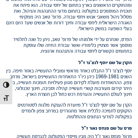
ומהחוקרים הראשונים בארץ בתחום של יחסי עבודה. הוא פיתח את
תוכנית המוסמכים בפקולטה בתחום מדעי ההתנהגות והניהול, ואת
מסלול ניהול משאבי אנוש ויחסי עבודה. פרופ' טאב היה ממקימי
האגודה הישראלית ליחסי עבודה וחינך דורות של אנשים שעד היום הינם
בעלי השפעה במשק הישראלי.
הפרס, שנתרם על ידי אלמנתו של פרופ' טאב, ניתן כל שנה לתלמיד
מוסמך אשר מצטיין בלימודיו ואשר עבודת התיזה שלו עוסקת
בתחומים הקשורים ליחסי עבודה והתנהגות ארגונית.
הקרן על שם יוסף לנצ'נר ז"ל
יוסף לנצ'נר ז"ל התבלט כאחד מראשי ומובילי התעשייה באזור חיפה. בין
השנים 1969-1981 כיהן כיו"ר התאחדות התעשיינים בישראל, מרחב
צפון. ההתאחדות פועלת לקידום מגוון פעילויות תומכות תעשייה, בין
הפעל/כב
היתר קידום מעורבות קשרי תעשייה קהילה וסביבה, חינוך טכנולוגי,
חינוך לעולם התעשייה והעדפת רכש כחול לבן תוצרת הארץ.
מתג גוד
הקרן על שם יוסף לנצ'נר ז"ל מיועדת להענקת מלגות לסטודנטים
הזקוקים לתמיכה כלכלית אשר מתגוררים במרחב צפון ולומדים
בפקולטה למדעי הנתונים וההחלטות.
פרס על שם פנחס נאור ז"ל
פרופ' פנחס נאור ז"ל היה מבין מייסדי הפקולטה להנדסת תעשייה