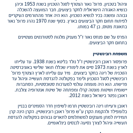
וניהול בטכניון. פרופ' נאור הצטרף לסגל הטכניון בשנת 1953 וכיהן
כנשיא האגודה הישראלית לחקר ביצועים, חבר המועצה להשכלה
גבוהה ומשנה בכיר לנשיא הטכניון. הוא היה אחד מהתורמים העיקריים
לפיתוח תחום חקר הביצועים בארץ. בסוף שנת 1970 נהרג פרופ' נאור
בתאונת מטוס, בן 47 במותו.
הפרס על שם פנחס נאור ז"ל מעניק מלגות לסטודנטים מצטיינים
בתחום חקר הביצועים.
משפחת רובינשטיין
פרופסור ראובן רובינשטיין ז"ל נולד בליטא בשנת 1938. עד עלייתו
לארץ בשנת 1973 סיים את לימודיו שכללו תואר שלישי באוניברסיטה
הטכנית של ריגה בחקר ביצועים. מיד עם עלייתו לארץ הצטרף פרופ'
רובינשטיין לסגל הטכניון ולימד בפקולטה להנדסת תעשייה וניהול עד
פרישתו. הוא היה מומחה עולמי למערכות סטוכסטיות, הסתברות
יישומית ושיטות מונטה קרלו ומפתחה של שיטת אנטרופיה צולבת.
ראובן נפטר בישראל בשנת 2012.
ראובן ורעייתו רינה רובינשטיין תרמו לשיפוץ חדר הסמינרים בבניין
בלומפילד ולהקמת הקרן ע"ש פרופ' ראובן רובינשטיין. הקרן הינה קרן
תמידית למתן מענקים למשתלמים לתארים גבוהים בפקולטה להנדסת
תעשייה וניהול לצורך נסיעה לכנסים בינלאומיים.