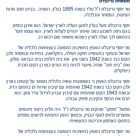
משפחת גרינבלט
מר יוסף גרינבלט ז"ל נולד בשנת 1895 בגלץ, רומניה. בביתו ספג מרוח
הציונות, המסחר והכלכלה.
יוסף גרינבלט פעל בגלץ למען העליה לארץ ישראל. הוא אירגן כנסים
בהם ניסה לשכנע כמה שיותר יהודים לעלות לארץ. הוא עצמו פעל
בהתאם לכך ועלה לארץ כשהוא משאיר שם רכוש רב.
מר יוסף גרינבלט האמין בחשיבות הטמונה בעצמאות כלכלית של
ישראל ובעיקר בתעשייה חזקה ויעילה, בחקלאות, בתיירות ובמסחר ולכן
הקים כבר בשנת 1942 בשבי ציון את בית דולפין כבית הבראה ומלון,
ואת "בית חוה" שהיה מיועד להיות בית הורים כמו כן הקים חברת
כימיקלים.
יוסף גרינבלט האמין כי באמצעות עשיה כלכלית נשמור על קיומינו בארץ
ולכן הקים כבר בשנת 1942 שותפות עם קיבוץ שדות ים בתחום הדיג.
ובשנת 1943 הקים שותפות עם קיבוץ עברון לגידול עדר צאן. הוא
תרם את הכסף והקיבוץ סיפק עבודה.
מפעל "מסקו" שהקים מר גרינבלט ז"ל היה חלוץ בייצור פיגומים
ומוצרים נלווים לענף הבניין, ובמשך הזמן התפתח לכיוונים נוספים
בתחום האחסון והריהוט התעשייתי.
מר יוסף גרינבלט האמין בחשיבות הטמונה בעצמאות כלכלית של