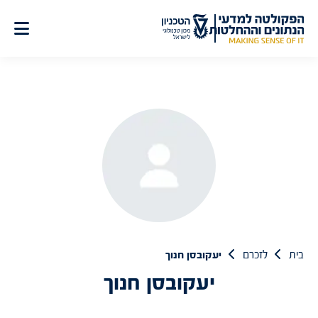
לג
תוכן
בית
לזכרם
יעקובסן חנוך
יעקובסן חנוך