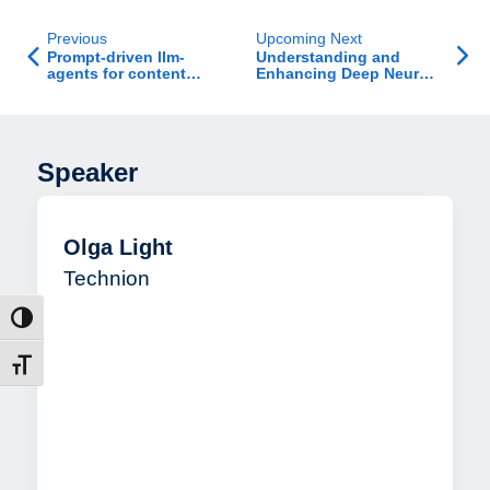
Previous
Upcoming Next
Prompt-driven llm-
Understanding and
agents for content
Enhancing Deep Neural
modification in ranking
Networks with
competitions
Automated
Interpretability
Speaker
Olga Light
Technion
הפעל/כב
מתג גוד