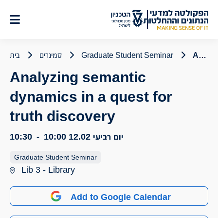
לג
תוכן
Analyzing semantic dynamics in a quest for truth discovery
Graduate Student Seminar
סמינרים
בית
Analyzing semantic
dynamics in a quest for
truth discovery
יום רביעי 12.02
10:00
-
10:30
Graduate Student Seminar
Lib 3 - Library
Add to Google Calendar