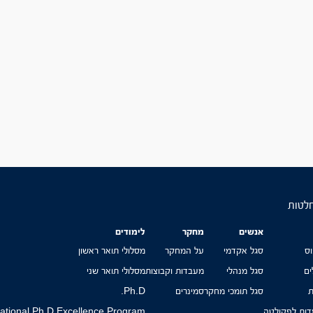
חלטות
אנשים
מחקר
לימודים
ס
סגל אקדמי
על המחקר
מסלולי תואר ראשון
ים
סגל מנהלי
מעבדות וקבוצות
מסלולי תואר שני
ת
סגל תומכי מחקר
סמינרים
Ph.D.
ות לפקולטה
national Ph.D Excellence Program