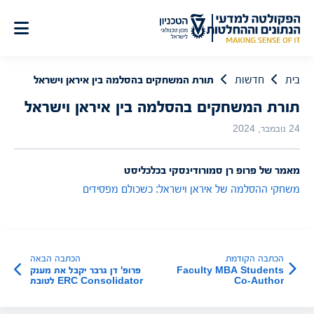
לג
תוכן
בית
חדשות
תורת המשחקים בהסלמה בין איראן וישראל
תורת המשחקים בהסלמה בין איראן וישראל
24 נובמבר, 2024
מאמר של פרופ רן סמורודינסקי בכלכליסט
משחקי ההסלמה של איראן וישראל: כשכולם מפסידים
הכתבה הקודמת
הכתבה הבאה
Faculty MBA Students
פרופ' דן גרבר יקבל את מענק
Co-Author
ERC Consolidator לטובת
Groundbreaking Studies
פיתוח דור חדש של
Published in Nature
אלגוריתמים יעילים
לאופטימיזציה רציפה