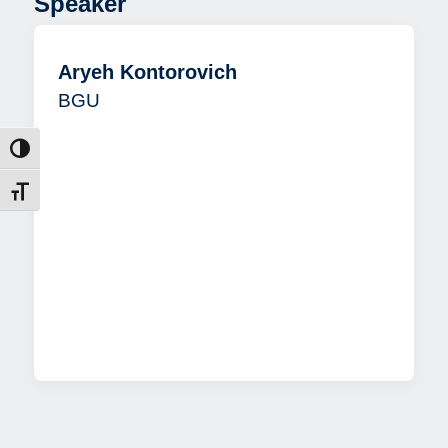
Speaker
Aryeh Kontorovich
BGU
הפעל/כב
מתג גוד