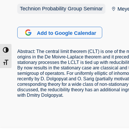
Technion Probability Group Seminar
Meye
Add to Google Calendar
הפעל/כב
Abstract: The central limit theorem (CLT) is one of the m
origins in the De Moivre-Laplace theorem and it precedes
stationary processes the LCLT is tied up with reducibili
מתג גוד
By now results in the stationary case are classical and 
semigroup of operators. For uniformly elliptic of in
recently by D. Dolgopyat and O. Sarig (partially motivat
corresponding theory for a wide class of non-stationar
discussed, the reducibility theory has an additional in
with Dmitry Dolgopyat.