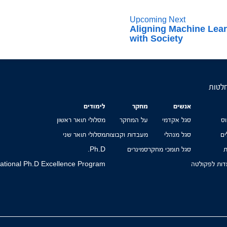
Upcoming Next
Aligning Machine Lea
with Society
חלטות
אנשים
מחקר
לימודים
ס
סגל אקדמי
על המחקר
מסלולי תואר ראשון
ים
סגל מנהלי
מעבדות וקבוצות
מסלולי תואר שני
ת
סגל תומכי מחקר
סמינרים
Ph.D.
ות לפקולטה
national Ph.D Excellence Program