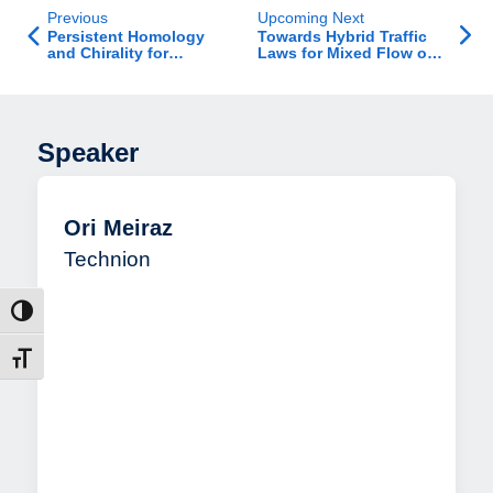
Previous
Upcoming Next
Persistent Homology
Towards Hybrid Traffic
and Chirality for
Laws for Mixed Flow of
Brownian Motions
Human-driven Vehicles
and Connected
Autonomous Vehicles
Speaker
Ori Meiraz
Technion
הפעל/כב
מתג גוד