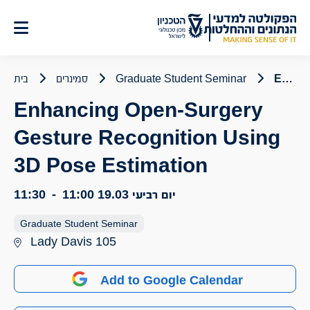
לג
תוכן
Enhancing Open-Surgery Gesture Recognition Using 3D Pose Estimation
Graduate Student Seminar
סמינרים
בית
Enhancing Open-Surgery
Gesture Recognition Using
3D Pose Estimation
יום רביעי 19.03
11:00
-
11:30
Graduate Student Seminar
Lady Davis 105
Add to Google Calendar