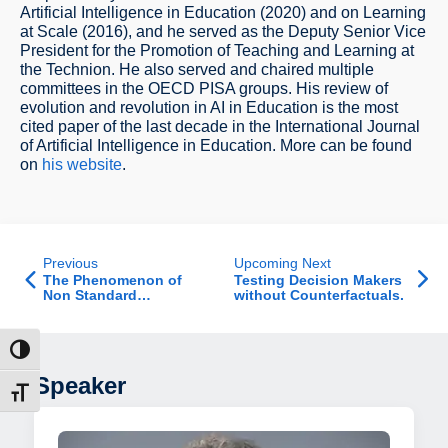
Artificial Intelligence in Education (2020) and on Learning
at Scale (2016), and he served as the Deputy Senior Vice
President for the Promotion of Teaching and Learning at
the Technion. He also served and chaired multiple
committees in the OECD PISA groups. His review of
evolution and revolution in AI in Education is the most
cited paper of the last decade in the International Journal
of Artificial Intelligence in Education. More can be found
on
his website
.
Previous
Upcoming Next
The Phenomenon of
Testing Decision Makers
Non Standard
without Counterfactuals.
Employment in Israel
הפעל/כב
Speaker
מתג גוד