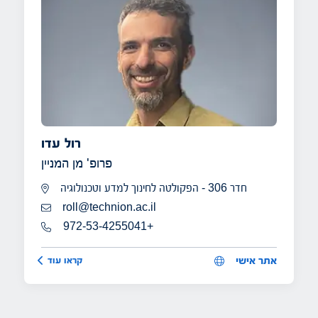
רול עדו
פרופ' מן המניין
חדר 306 - הפקולטה לחינוך למדע וטכנולוגיה
roll@technion.ac.il
972-53-4255041+
רול עדו
אתר אישי
קראו עוד