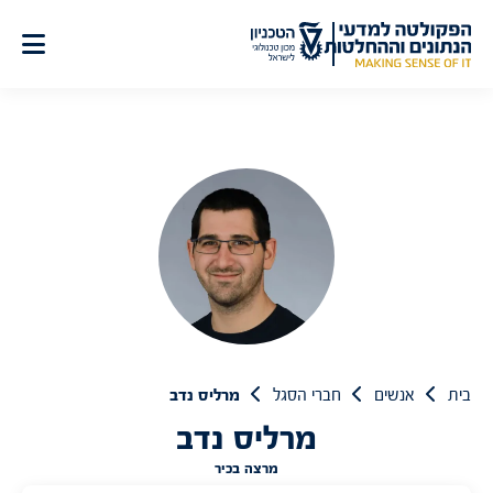
לג
תוכן
בית
אנשים
חברי הסגל
מרליס נדב
מרליס נדב
מרצה בכיר