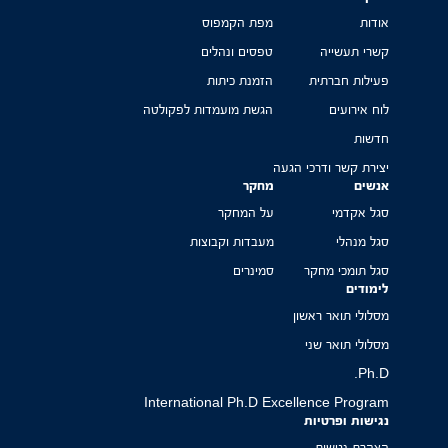
אודות
מפת הקמפוס
קשרי תעשייה
טפסים ונהלים
פעילות חברתית
הזמנת כיתות
לוח אירועים
הגשת מועמדות לפקולטה
חדשות
יצירת קשר ודרכי הגעה
אנשים
מחקר
סגל אקדמי
על המחקר
סגל מנהלי
מעבדות וקבוצות
סגל תומכי מחקר
סמינרים
לימודים
מסלולי תואר ראשון
מסלולי תואר שני
Ph.D.
International Ph.D Excellence Program
נגישות ופרטיות
הצהרת נגישות