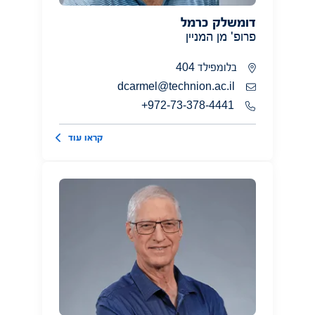
דומשלק כרמל
פרופ' מן המניין
בלומפילד 404
dcarmel@technion.ac.il
972-73-378-4441+
קראו עוד