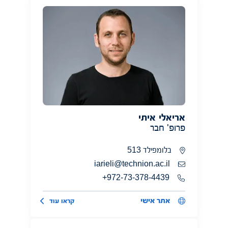
אריאלי איתי
פרופ' חבר
בלומפילד 513
iarieli@technion.ac.il
972-73-378-4439+
אתר אישי
קראו עוד