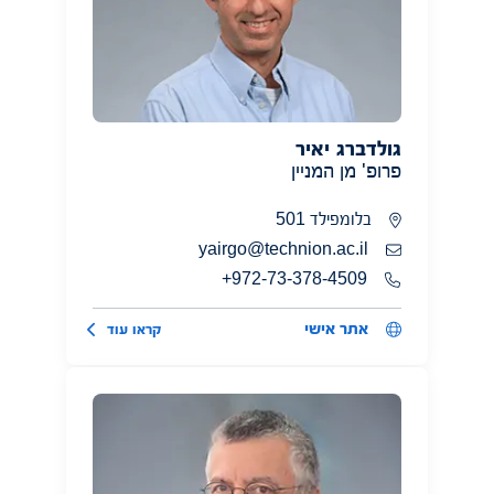
גולדברג יאיר
פרופ' מן המניין
בלומפילד 501
yairgo@technion.ac.il
972-73-378-4509+
אתר אישי
קראו עוד