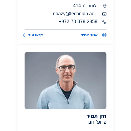
בלומפילד 414
noazy@technion.ac.il
972-73-378-2858+
אתר אישי
קראו עוד
חזן תמיר
פרופ' חבר