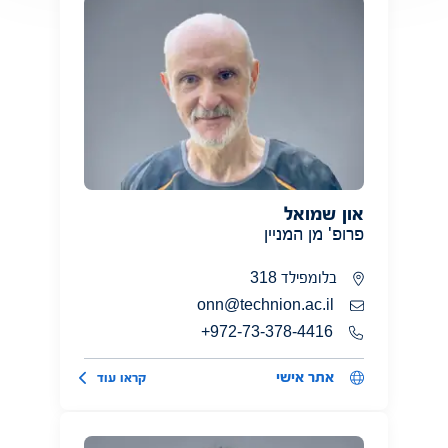
און שמואל
פרופ' מן המניין
בלומפילד 318
onn@technion.ac.il
972-73-378-4416+
אתר אישי
קראו עוד