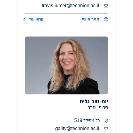
travis-lumer@technion.ac.il
אתר אישי
קראו עוד
יום-טוב גלית
פרופ' חבר
בלומפילד 519
gality@technion.ac.il