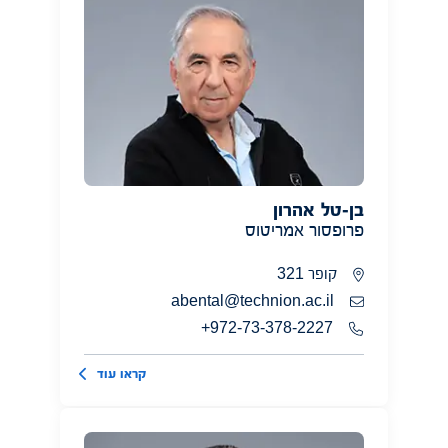
בן-טל אהרון
פרופסור אמריטוס
קופר 321
abental@technion.ac.il
972-73-378-2227+
קראו עוד