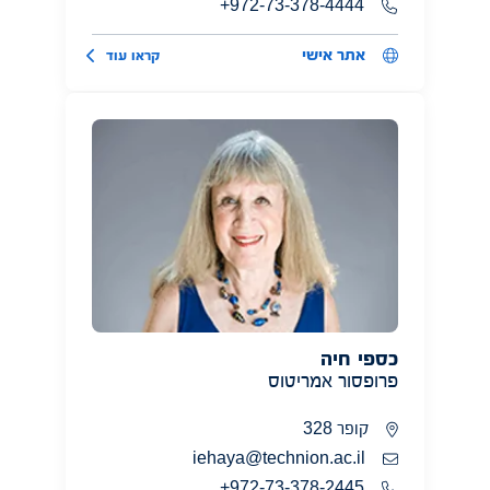
972-73-378-4444+
אתר אישי
קראו עוד
כספי חיה
פרופסור אמריטוס
קופר 328
iehaya@technion.ac.il
972-73-378-2445+