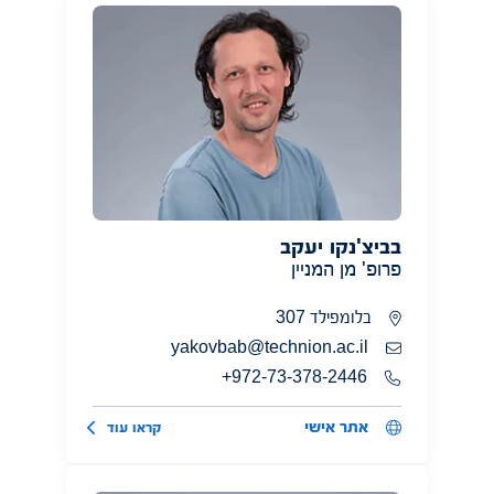
בביצ'נקו יעקב
פרופ' מן המניין
בלומפילד 307
yakovbab@technion.ac.il
972-73-378-2446+
אתר אישי
קראו עוד