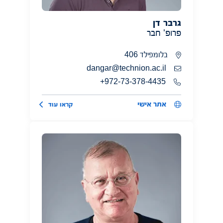
גרבר דן
פרופ' חבר
בלומפילד 406
dangar@technion.ac.il
972-73-378-4435+
אתר אישי
קראו עוד