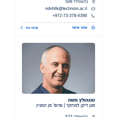
בלומפילד 508
ndvhllk@technion.ac.il
972-73-378-4398+
אתר אישי
קראו עוד
טננהולץ משה
סגן דיקן למחקר | פרופ' מן המניין
בלומפילד 523