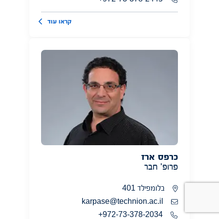
קראו עוד
כרפס ארז
פרופ' חבר
בלומפילד 401
karpase@technion.ac.il
972-73-378-2034+