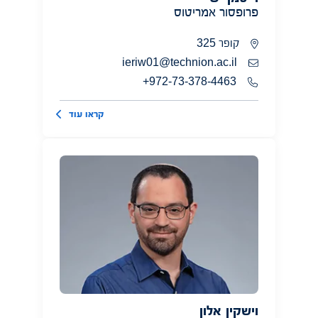
פרופסור אמריטוס
קופר 325
ieriw01@technion.ac.il
972-73-378-4463+
קראו עוד
וישקין אלון