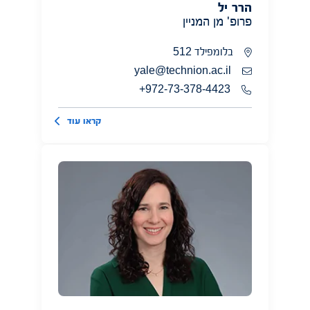
הרר יל
פרופ' מן המניין
בלומפילד 512
yale@technion.ac.il
972-73-378-4423+
קראו עוד