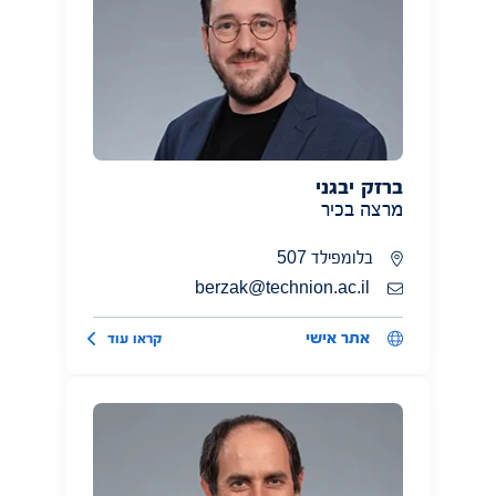
ברזק יבגני
מרצה בכיר
בלומפילד 507
berzak@technion.ac.il
אתר אישי
קראו עוד