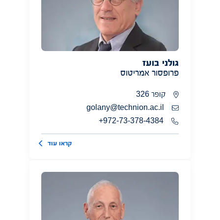
גולני בועז
פרופסור אמריטוס
קופר 326
golany@technion.ac.il
972-73-378-4384+
קראו עוד