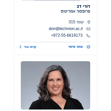
דורי דב
פרופסור אמריטוס
קופר 315
dori@technion.ac.il
972-55-6619173+
אתר אישי
קראו עוד