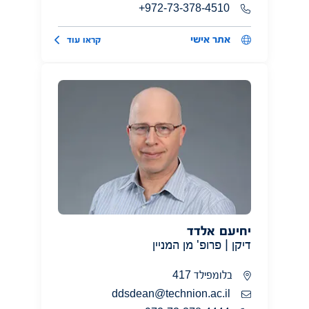
972-73-378-4510+
אתר אישי
קראו עוד
יחיעם אלדד
דיקן | פרופ' מן המניין
בלומפילד 417
ddsdean@technion.ac.il