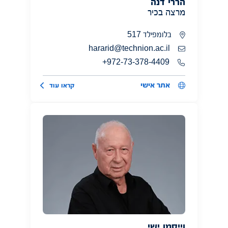
הררי דנה
מרצה בכיר
בלומפילד 517
hararid@technion.ac.il
972-73-378-4409+
אתר אישי
קראו עוד
וייסמן ישי