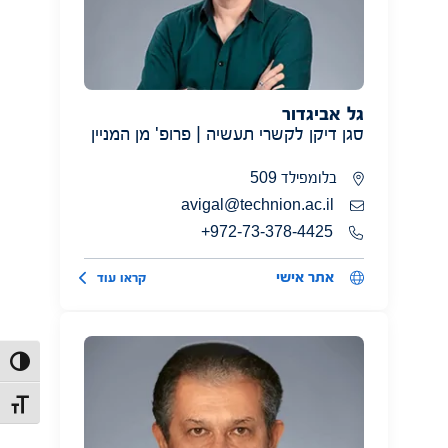
גל אביגדור
סגן דיקן לקשרי תעשיה | פרופ' מן המניין
בלומפילד 509
avigal@technion.ac.il
972-73-378-4425+
אתר אישי
קראו עוד
הפעל/כב
מתג גוד