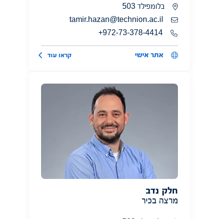
בלומפילד 503
tamir.hazan@technion.ac.il
972-73-378-4414+
אתר אישי
קראו עוד
חלק נדב
מרצה בכיר