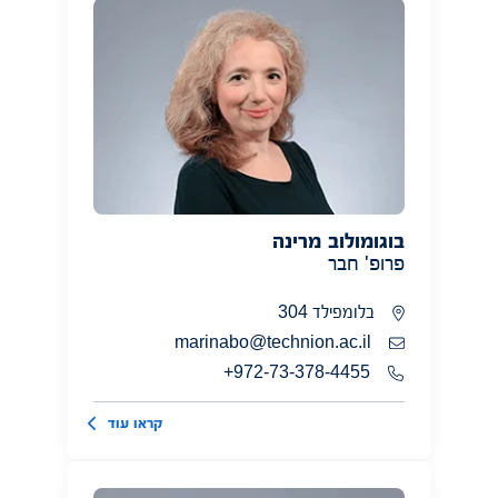
בוגומולוב מרינה
פרופ' חבר
בלומפילד 304
marinabo@technion.ac.il
972-73-378-4455+
קראו עוד