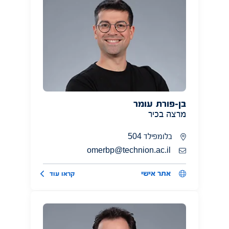
בן-פורת עומר
מרצה בכיר
בלומפילד 504
omerbp@technion.ac.il
אתר אישי
קראו עוד