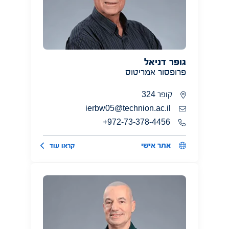
גופר דניאל
פרופסור אמריטוס
קופר 324
ierbw05@technion.ac.il
972-73-378-4456+
אתר אישי
קראו עוד