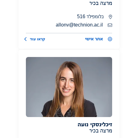
מרצה בכיר
בלומפילד 516
allonv@technion.ac.il
אתר אישי
קראו עוד
זיכלינסקי נועה
מרצה בכיר