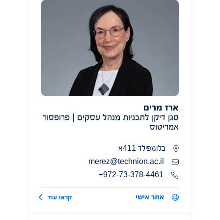
ארז מרים
סגן דיקן לתכניות מנהל עסקים | פרופסור
אמריטוס
בלומפילד 411א
merez@technion.ac.il
972-73-378-4461+
אתר אישי
קראו עוד