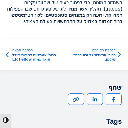
בשחזור תמונות, כדי לפתור בעיה של שחזור עֲקֵבוֹת
(traces), תהליך אשר ממיר לוג של פעילויות, שבו הפעילות
המדויקת ידועה רק במונחים סטוכסטיים, ללוג דטרמיניסטי
ברור המדווח במדויק על התרחשויות בעולם האמיתי.
הכתבה הקודמת
הכתבה הבאה
פרופ' אביגדור גל זכה בפרס
פרופ' אמריטוס דב דורי קיבל
שילמן.
תואר עמית ER Fellow
מארגון Entity-
Relationship
שתף
Tags
הפעל/כב