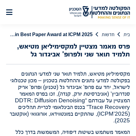
לג
תוכן
בית
חדשות
Maximilian Matyash Master’s Student and Professors Prof. Avigdor Gal Win Best Paper Award at ICPM 2025
פרס מאמר מצטיין למקסימיליאן מטיאש,
תלמיד תואר שני ולפרופ' אביגדור גל
מקסימיליאן מטיאש, תלמיד תואר שני למדעי הנתונים
בפקולטה למדעי נתונים וההחלטות בטכניון – מכון טכנולוגי
לישראל, יחד עם פרופ’ אביגדור גל (טכניון) ופרופ’ אריק
סנדרוביץ’ (אוניברסיטת יורק, קנדה), זכו בפרס המאמר
המצטיין על עבודתם “DDTR: Diffusion Denoising
Trace Recovery” בכנס הבינלאומי לכריית תהליכים
(ICPM’2025), שהתקיים במונטווידאו, אורוגוואי (אוקטובר
2025).
המאמר משתמש בשיטות דיפוזיה, המשמשות בדרך כלל