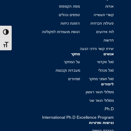
אודות
מפת הקמפוס
קשרי תעשייה
טפסים ונהלים
פעילות חברתית
הזמנת כיתות
לוח אירועים
הגשת מועמדות לפקולטה
הפעל/כב
חדשות
מתג גוד
יצירת קשר ודרכי הגעה
אנשים
מחקר
סגל אקדמי
על המחקר
סגל מנהלי
מעבדות וקבוצות
סגל תומכי מחקר
סמינרים
לימודים
מסלולי תואר ראשון
מסלולי תואר שני
Ph.D.
International Ph.D Excellence Program
נגישות ופרטיות
הצהרת נגישות