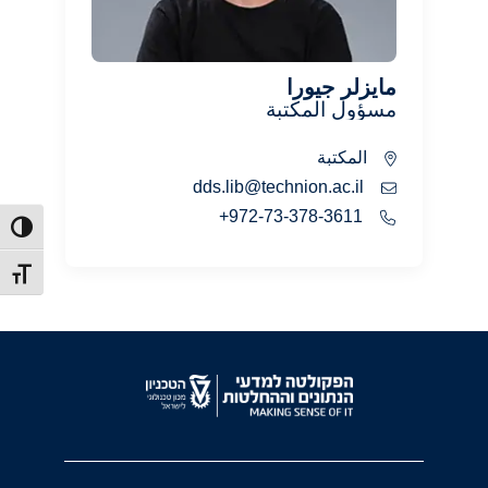
مايزلر جيورا
مسؤول المكتبة
المكتبة
dds.lib@technion.ac.il
972-73-378-3611+
ntrast
t size