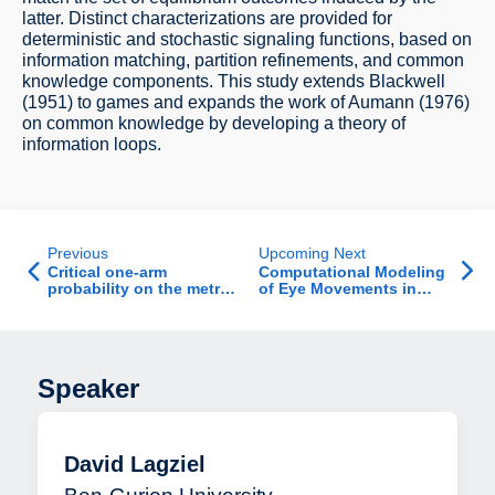
latter. Distinct characterizations are provided for
deterministic and stochastic signaling functions, based on
information matching, partition refinements, and common
knowledge components. This study extends Blackwell
(1951) to games and expands the work of Aumann (1976)
on common knowledge by developing a theory of
information loops.
Previous
Upcoming Next
Critical one-arm
Computational Modeling
probability on the metric
of Eye Movements in
graph Gaussian free
Reading Across Multiple
field
Regimes - Theory and
Practice
Speaker
David Lagziel