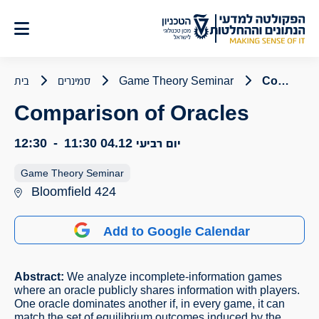
לג
תוכן
Comparison of Oracles
Game Theory Seminar
סמינרים
בית
Comparison of Oracles
יום רביעי 04.12
11:30
-
12:30
Game Theory Seminar
Bloomfield 424
Add to Google Calendar
Abstract:
We analyze incomplete-information games
where an oracle publicly shares information with players.
One oracle dominates another if, in every game, it can
match the set of equilibrium outcomes induced by the