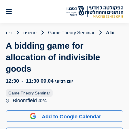
לג
תוכן
A bidding game for allocation of indivisible goods
Game Theory Seminar
סמינרים
בית
A bidding game for
allocation of indivisible
goods
יום רביעי 09.04
11:30
-
12:30
Game Theory Seminar
Bloomfield 424
Add to Google Calendar