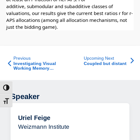
additive, submodular and subadditive classes of
valuations, our results give the current best ratios r for r-
APS allocations (among all allocation mechanisms, not
just the bidding game).
Previous
Upcoming Next
Investigating Visual
Coupled but distant
Working Memory
Pointer-System
הפעל/כב
Speaker
מתג גוד
Uriel Feige
Weizmann Institute