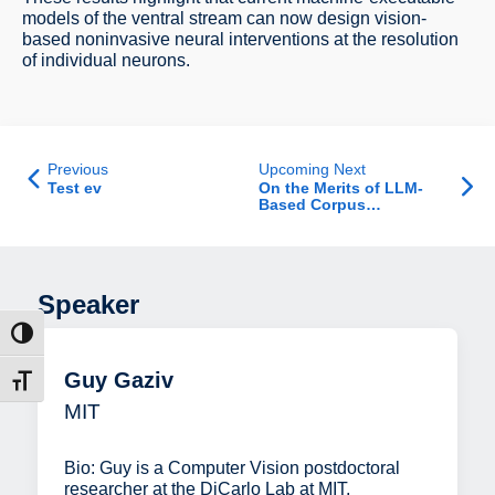
models of the ventral stream can now design vision-
based noninvasive neural interventions at the resolution
of individual neurons.
Previous
Upcoming Next
Test ev
On the Merits of LLM-
Based Corpus
Enrichment
Speaker
הפעל/כב
Guy Gaziv
מתג גוד
MIT
Bio: Guy is a Computer Vision postdoctoral
researcher at the DiCarlo Lab at MIT,