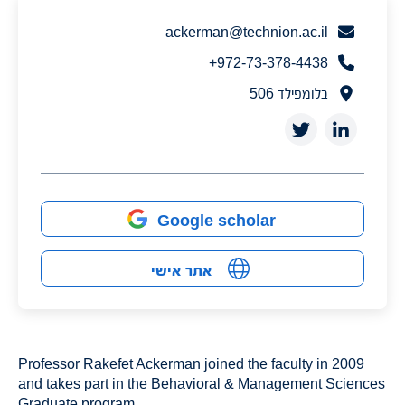
ackerman@technion.ac.il
972-73-378-4438+
בלומפילד 506
Google scholar
אתר אישי
Professor Rakefet Ackerman joined the faculty in 2009
and takes part in the
Behavioral & Management Sciences
Graduate program
.