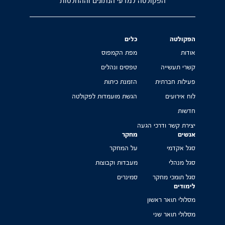
הפקולטה למדעי הנתונים וההחלטות
הפקולטה
כלים
אודות
מפת הקמפוס
קשרי תעשייה
טפסים ונהלים
פעילות חברתית
הזמנת כיתות
לוח אירועים
הגשת מועמדות לפקולטה
חדשות
יצירת קשר ודרכי הגעה
אנשים
מחקר
סגל אקדמי
על המחקר
סגל מנהלי
מעבדות וקבוצות
סגל תומכי מחקר
סמינרים
לימודים
מסלולי תואר ראשון
מסלולי תואר שני