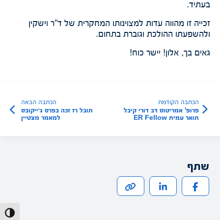
בעתיד.
זכייה זו מהווה עדות למצוינותו המחקרית של ד”ר וישקין
ולהשפעתו ההולכת וגוברת בתחום.
גאים בך, אלון! יישר כוח!
הכתבה הקודמת
הכתבה הבאה
פרופ' אמריטוס דב דורי קיבל
תובל רז זכה בפרס ג׳ייקובס
תואר עמית ER Fellow
למאמר מצטיין
מארגון Entity-
Relationship
שתף
הפעל/כב