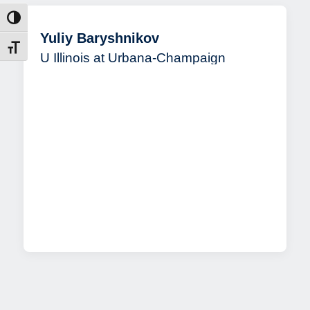
ntrast
Yuliy Baryshnikov
t size
U Illinois at Urbana-Champaign