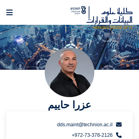
Ski
t
Conten
عزرا حاييم
dds.maint@technion.ac.il
972-73-378-2126+