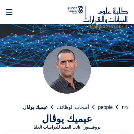
Ski
t
Conten
בית
people
أصحاب الوظائف
عيميك يوڨال
عيميك يوڨال
بروفيسور | نائب العميد للدراسات العليا