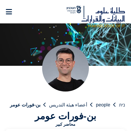
Ski
t
Conten
בית
people
أعضاء هيئة التدريس
بن-فورات عومر
بن-فورات عومر
محاضر كبير