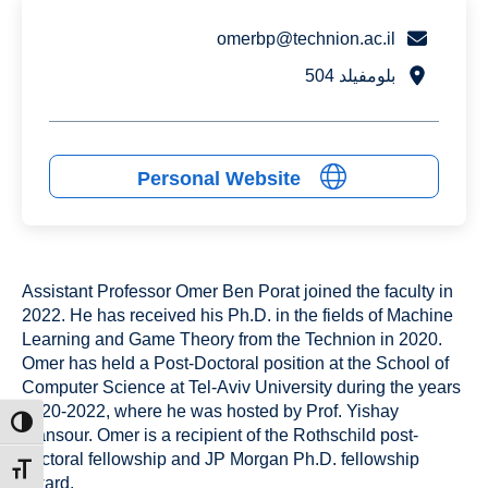
omerbp@technion.ac.il
بلومفيلد 504
Personal Website
Assistant Professor Omer Ben Porat joined the faculty in
2022. He has received his Ph.D. in the fields of Machine
Learning and Game Theory from the Technion in 2020.
Omer has held a Post-Doctoral position at the School of
Computer Science at Tel-Aviv University during the years
2020-2022, where he was hosted by Prof. Yishay
ntrast
Mansour. Omer is a recipient of the Rothschild post-
doctoral fellowship and JP Morgan Ph.D. fellowship
t size
award.