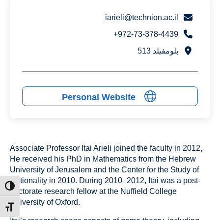
iarieli@technion.ac.il
972-73-378-4439+
بلومفيلد 513
Personal Website
Associate Professor Itai Arieli joined the faculty in 2012,
He received his PhD in Mathematics from the Hebrew
University of Jerusalem and the Center for the Study of
Rationality in 2010. During 2010–2012, Itai was a post-
ntrast
doctorate research fellow at the Nuffield College
University of Oxford.
t size