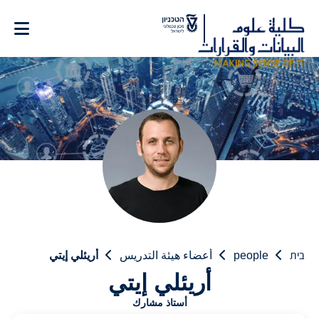
Ski
t
Conten
בית
people
أعضاء هيئة التدريس
أريئلي إيتي
أريئلي إيتي
أستاذ مشارك