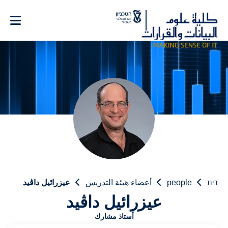
Ski
t
Conten
בית
people
أعضاء هيئة التدريس
عيزرائيل داڨيد
عيزرائيل داڨيد
أستاذ مشارك