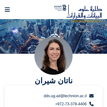
Ski
t
Conten
ناتان شيران
dds.ug.ad@technion.ac.il
972-73-378-4406+