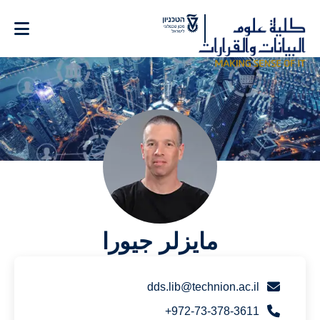
Ski
t
Conten
مايزلر جيورا
dds.lib@technion.ac.il
972-73-378-3611+