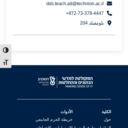
dds.teach.ad@technion.ac.il
972-73-378-4447+
بلومفيلد 204
ntrast
t size
الكلية
الأدوات
حول
خريطة الحرم الجامعي
التواصل وطرق الوصول
الاستمارات والإجراءات