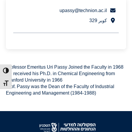
upassy@technion.ac.il
كوبر 329
Professor Emeritus Uri Passy Joined the Faculty in 1968
ntrast
He received his Ph.D. in Chemical Engineering from
Stanford University in 1966
t size
Prof. Passy was the Dean of the Faculty of Industrial
Engineering and Management (1984-1988)