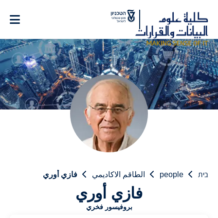
Ski
t
Conten
בית
people
الطاقم الاكاديمي
فازي أوري
فازي أوري
بروفيسور فخري