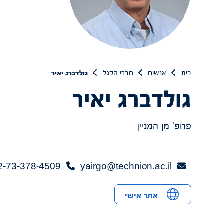
בית
אנשים
חברי הסגל
גולדברג יאיר
גולדברג יאיר
פרופ' מן המניין
2-73-378-4509+
yairgo@technion.ac.il
אתר אישי