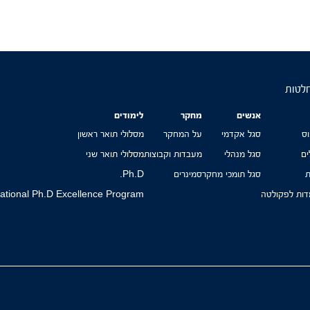
חלטות
אנשים
מחקר
לימודים
ס
סגל אקדמי
על המחקר
מסלולי תואר ראשון
ים
סגל מנהלי
מעבדות וקבוצות
מסלולי תואר שני
ת
סגל תומכי מחקר
סמינרים
Ph.D.
ות לפקולטה
national Ph.D Excellence Program