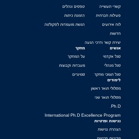
קשרי תעשייה
טפסים ונהלים
פעילות חברתית
הזמנת כיתות
לוח אירועים
הגשת מועמדות לפקולטה
חדשות
יצירת קשר ודרכי הגעה
אנשים
מחקר
סגל אקדמי
על המחקר
סגל מנהלי
מעבדות וקבוצות
סגל תומכי מחקר
סמינרים
לימודים
מסלולי תואר ראשון
מסלולי תואר שני
Ph.D.
International Ph.D Excellence Program
נגישות ופרטיות
הצהרת נגישות
מדיניות פרטיות