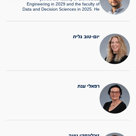
Engineering in 2029 and the faculty of
Data and Decision Sciences in 2025. He
received his Ph.D. in Biosignal Processing
and Medical Machine Learning from
Oxford University in 2015. has held a
Post-Doctoral position at the Technion
during the years 2015-2018 in
יום-טוב גלית
mathematical modelling. His research…
רפאלי ענת
זיכלינסקי נועה