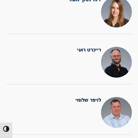
רייכרט רועי
לויפר שלומי
הפעל/כב