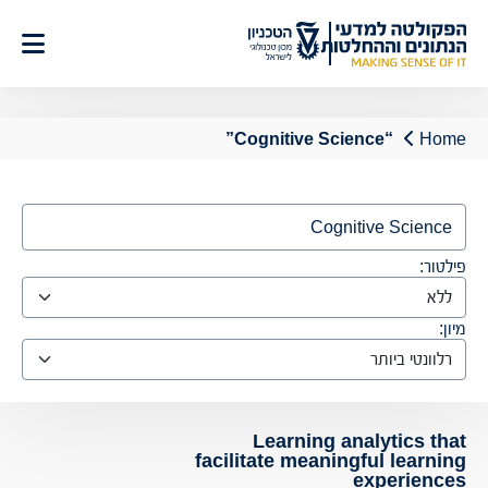
לג
תוכן
“Cognitive Science”
Home
Search
פילטור:
מיון:
Learning analytics that
facilitate meaningful learning
experiences