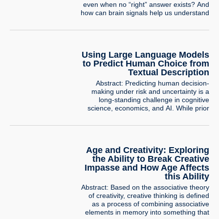
even when no “right” answer exists? And
how can brain signals help us understand
these processes beyond behavior? In this
talk, I will share two lines of work that
uncover hidden mechanisms underlying
decision-making quirks, taking advantage
Using Large Language Models
of neural signals. The first line, developed
to Predict Human Choice from
with…
Textual Description
Abstract: Predicting human decision-
making under risk and uncertainty is a
long-standing challenge in cognitive
science, economics, and AI. While prior
research has focused on numerically
described lotteries, real-world decisions
often rely on textual descriptions. This
study conducts the first large-scale
Age and Creativity: Exploring
exploration of human decision-making in
such tasks using a large dataset of one-
the Ability to Break Creative
shot binary choices…
Impasse and How Age Affects
this Ability
Abstract: Based on the associative theory
of creativity, creative thinking is defined
as a process of combining associative
elements in memory into something that