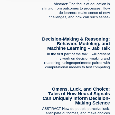
Abstract: The focus of education is
shifting from outcomes to processes. How
do learners make sense of new
challenges, and how can such sense-
making be identified and supported? In
this talk, I will demonstrate how the use of
learning analytics and digital trace
analysis, coupled with innovative design
Decision-Making & Reasoning:
and strong theoretical foundations, allows
Behavior, Modeling, and
us to…
Machine Learning – Jab Talk
In the first part of the talk, I will present
my work on decision-making and
reasoning, usingexperiments paired with
computational models to test competing
psychological explanations.I will illustrate
this line of research with a project
examining how people combine
privateevidence with social information
Omens, Luck, and Choice:
when making risky decisions, and how
modeling can helpreveal the mechanisms
Tales of How Neural Signals
underlying…
Can Uniquely Inform Decision-
Making Science
ABSTRACT How do people perceive luck,
anticipate outcomes, and make choices