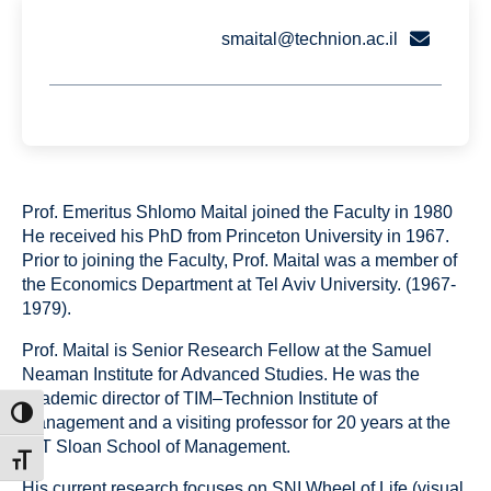
smaital@technion.ac.il
Prof. Emeritus Shlomo Maital joined the Faculty in 1980
He received his PhD from Princeton University in 1967.
Prior to joining the Faculty, Prof. Maital was a member of
the Economics Department at Tel Aviv University. (1967-
1979).
Prof. Maital is Senior Research Fellow at the Samuel
Neaman Institute for Advanced Studies. He was the
academic director of TIM–Technion Institute of
ntrast
Management and a visiting professor for 20 years at the
MIT Sloan School of Management.
t size
His current research focuses on SNI Wheel of Life (visual