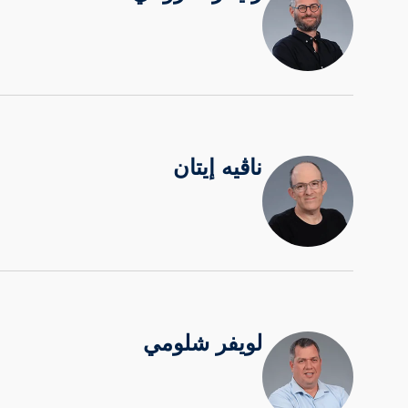
ناڨيه إيتان
لويفر شلومي