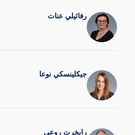
رفائيلي عنات
جيكلينسكي نوعا
رايخرت روعي